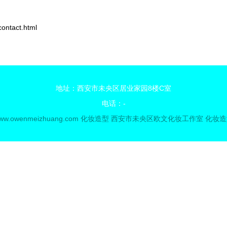
tact.html
地址：西安市未央区居业家园8楼C室
电话：-
ww.owenmeizhuang.com
化妆造型
西安市未央区欧文化妆工作室
化妆造