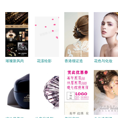
璀璨新风尚
花漾绘影
香港领证造
花色与化妆
揭秘潘朵拉
当卡通手绘
型新风尚
造型的艺术
明星同款新
唯美碎花邂
Emily新娘
融合
娘跟妆套系
逅灵动化妆
化妆师的独
的全面升级
造型
特美学