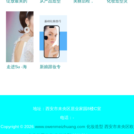
绽放最美的
从产品造型
美丽启程，
化妆造型灵
你 新娘跟
到新娘跟妆
魅力绽放
感枯竭？近
妆广告设
美学设计的
新娘跟妆与
百款创意造
计，为爱加
跨界融合与
美业代金券
型助你焕新
冕
艺术表达
的完美邂逅
妆容
走进Su -海
新娘跟妆专
君化妆师的
业造型知识
精致世界
培训
专业新娘跟
妆与时尚模
地址：西安市未央区居业家园8楼C室
特约拍
电话：-
Copyright © 2026
www.owenmeizhuang.com
化妆造型
西安市未央区欧