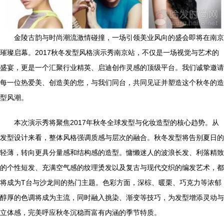
金陵古韵与时尚潮流激情碰撞，一场引领美业风向的盛会即将在南京
璀璨启幕。2017秋冬发型风格演示秀南京站，不仅是一场视觉与艺术的
盛宴，更是一个汇聚行业精英、启迪创作灵感的顶级平台。我们诚挚邀请
每一位热爱美、创造美的您，与我们同台，共同见证并塑造这个秋冬的造
型风潮。
本次演示秀将聚焦2017年秋冬全球发型与化妆造型的核心趋势。从
发型设计来看，整体风格强调质感与层次的融合。秋冬发型将告别夏日的
轻薄，转向更具分量感和结构感的造型。慵懒迷人的波浪长发、利落精致
的个性短发、充满空气感的纹理烫发以及复古与现代交织的编发艺术，都
将成为T台与沙龙间的热门主题。色彩方面，深棕、暖栗、巧克力等浓郁
醇厚的色调将成为主流，同时融入挑染、渐变等技巧，为发型增添灵动与
立体感，完美呼应秋冬沉稳而富有内涵的季节特质。