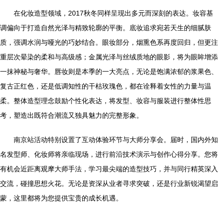
在化妆造型领域，2017秋冬同样呈现出多元而深刻的表达。妆容基
调偏向于打造自然光泽与精致轮廓的平衡。底妆追求宛若天生的细腻肤
质，强调水润与哑光的巧妙结合。眼妆部分，烟熏色系再度回归，但更注
重层次晕染的柔和与高级感；金属光泽与丝绒质地的眼影，将为眼眸增添
一抹神秘与奢华。唇妆则是本季的一大亮点，无论是饱满浓郁的浆果色、
复古正红色，还是低调知性的干枯玫瑰色，都在诠释着女性的力量与温
柔。整体造型理念鼓励个性化表达，将发型、妆容与服装进行整体性思
考，塑造出既符合潮流又独具魅力的完整形象。
南京站活动特别设置了互动体验环节与大师分享会。届时，国内外知
名发型师、化妆师将亲临现场，进行前沿技术演示与创作心得分享。您将
有机会近距离观摩大师手法，学习最尖端的造型技巧，并与同行精英深入
交流，碰撞思想火花。无论是资深从业者寻求突破，还是行业新锐渴望启
蒙，这里都将为您提供宝贵的成长机遇。