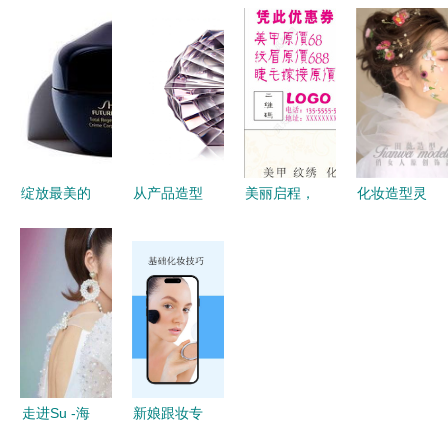
揭秘潘朵拉
当卡通手绘
型新风尚
造型的艺术
明星同款新
唯美碎花邂
Emily新娘
融合
娘跟妆套系
逅灵动化妆
化妆师的独
的全面升级
造型
特美学
绽放最美的
从产品造型
美丽启程，
化妆造型灵
你 新娘跟
到新娘跟妆
魅力绽放
感枯竭？近
妆广告设
美学设计的
新娘跟妆与
百款创意造
计，为爱加
跨界融合与
美业代金券
型助你焕新
冕
艺术表达
的完美邂逅
妆容
走进Su -海
新娘跟妆专
君化妆师的
业造型知识