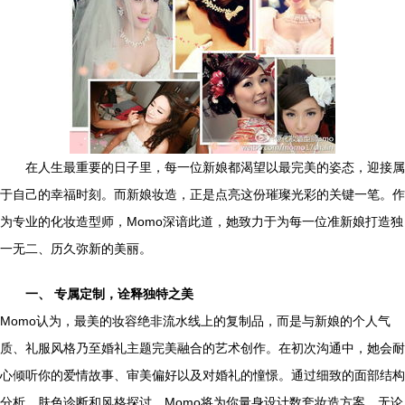
在人生最重要的日子里，每一位新娘都渴望以最完美的姿态，迎接属
于自己的幸福时刻。而新娘妆造，正是点亮这份璀璨光彩的关键一笔。作
为专业的化妆造型师，Momo深谙此道，她致力于为每一位准新娘打造独
一无二、历久弥新的美丽。
一、 专属定制，诠释独特之美
Momo认为，最美的妆容绝非流水线上的复制品，而是与新娘的个人气
质、礼服风格乃至婚礼主题完美融合的艺术创作。在初次沟通中，她会耐
心倾听你的爱情故事、审美偏好以及对婚礼的憧憬。通过细致的面部结构
分析、肤色诊断和风格探讨，Momo将为你量身设计数套妆造方案。无论