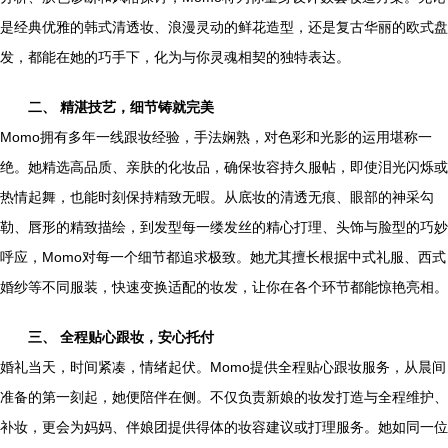
是经典优雅的韩式清透妆、浪漫灵动的鲜花造型，还是复古华丽的欧式盘
发，都能在她的巧手下，化为与你灵魂相契的独特表达。
二、 精湛技艺，细节铸就完美
Momo拥有多年一线跟妆经验，手法娴熟，对色彩和光影的运用堪称一
绝。她精选高品质、亲肤的化妆品，确保妆容持久服帖，即使泪光闪烁或
热情起舞，也能时刻保持精致无暇。从底妆的清透无痕、眼部的神采勾
勒、唇形的精致描绘，到发型每一缕发丝的精心打理、头饰与脸型的巧妙
呼应，Momo对每一个细节都追求极致。她尤其擅长根据中式礼服、西式
婚纱等不同服装，快速变换适配的妆发，让你在各个环节都能惊艳亮相。
三、 全程贴心跟妆，安心托付
婚礼当天，时间紧凑，情绪起伏。Momo提供全程贴心跟妆服务，从晨间
准备的第一刻起，她便陪伴在侧。不仅负责新娘的妆发打造与全程维护、
补妆，更会为妈妈、伴娘团提供得体的妆容建议或打理服务。她如同一位