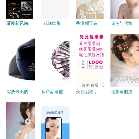
璀璨新风尚
花漾绘影
香港领证造
花色与化妆
揭秘潘朵拉
当卡通手绘
型新风尚
造型的艺术
明星同款新
唯美碎花邂
Emily新娘
融合
娘跟妆套系
逅灵动化妆
化妆师的独
的全面升级
造型
特美学
绽放最美的
从产品造型
美丽启程，
化妆造型灵
你 新娘跟
到新娘跟妆
魅力绽放
感枯竭？近
妆广告设
美学设计的
新娘跟妆与
百款创意造
计，为爱加
跨界融合与
美业代金券
型助你焕新
冕
艺术表达
的完美邂逅
妆容