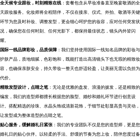
全天候专业跟妆，时刻精致在线
：套餐包含从早妆准备直至晚宴敬酒的全
天跟妆服务。化妆师将全程陪伴，不仅在接亲、仪式、外拍、敬酒等关键
环节为您及时补妆、调整发型，更会细心呵护您的妆容，应对任何突发状
况，确保您在任何时刻、任何光影下，都保持最佳状态，镜头内外皆闪
耀。
国际一线品牌彩妆，品质保障
：我们坚持使用国际一线知名品牌的彩妆与
护肤产品，质地细腻，色彩饱和，既能打造出高清镜头下也无瑕的精致妆
容，也确保亲肤安全，持久带妆一整天也舒适轻盈，让美丽无需以负担为
代价。
精致发型设计，点睛之笔
：无论是优雅的盘发、浪漫的披发，还是精致的
编发，我们的造型师都擅长根据您的脸型、婚纱和婚礼环节进行创意设
计。搭配精选的珍珠、水晶头饰或清新花饰，于细节处彰显高贵与灵动，
让发型成为整体造型的点睛之笔。
贴心服务，缓解婚礼日紧张
：我们的专业团队不仅是您的造型师，更是您
婚礼日的贴心伙伴。以轻柔的手法、舒缓的节奏为您上妆，陪伴您度过备